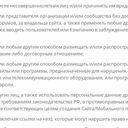
м числе несовершеннолетних лиц и/или причинять им вред
 или представителя организации и/или сообщества без дос
орумов, за владельца сайта, а также применять любые 
также вводить пользователей или Компанию в заблуждение
 или любым другим способом размещать и/или распростра
 каким-либо договорным отношениям;
ь или любым другим способом размещать и/или распрост
файлы или программы, предназначенные для нарушения,
 или телекоммуникационного оборудования, или прогр
ароли.
угих лиц, а также использовать персональные данные д
 требованиям законодательства РФ, в противоправных и
не соответствующих целям создания Сайта/Мобильного 
включая ссылки на них), которые могут нарушить права и