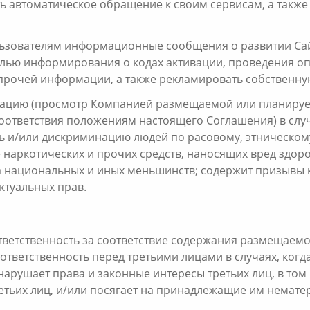
ь автоматическое обращение к своим сервисам, а такж
ользователям информационные сообщения о развитии Са
елью информирования о кодах активации, проведения о
прочей информации, а также рекламировать собственную
ерацию (просмотр Компанией размещаемой или планир
оответствия положениям настоящего Соглашения) в слу
ь и/или дискриминацию людей по расовому, этническом
 наркотических и прочих средств, наносящих вред здор
 национальных и иных меньшинств; содержит призывы к
ктуальных прав.
ответственность за соответствие содержания размещаем
ответственность перед третьими лицами в случаях, ког
нарушает права и законные интересы третьих лиц, в то
етьих лиц, и/или посягает на принадлежащие им немате