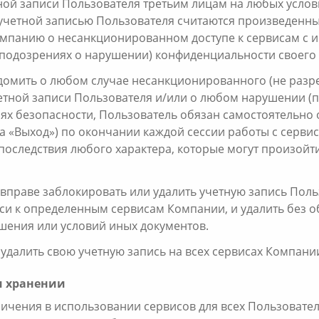
ной записи Пользователя третьим лицам на любых услови
учетной записью Пользователя считаются произведенн
Компанию о несанкционированном доступе к сервисам с 
подозрениях о нарушении) конфиденциальности своего 
едомить о любом случае несанкционированного (не разр
тной записи Пользователя и/или о любом нарушении (
лях безопасности, Пользователь обязан самостоятельно
а «Выход») по окончании каждой сессии работы с серви
 последствия любого характера, которые могут произой
вправе заблокировать или удалить учетную запись Пользо
и к определенным сервисам Компании, и удалить без об
шения или условий иных документов.
 удалить свою учетную запись на всех сервисах Компани
и хранении
ничения в использовании сервисов для всех Пользовател