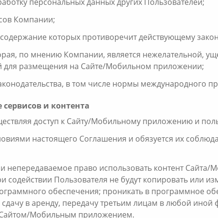
бработку персональных данных других Пользователей;
исов Компании;
и, содержание которых противоречит действующему закон
орая, по мнению Компании, является нежелательной, ущ
й для размещения на Сайте/Мобильном приложении;
аконодательства, в том числе нормы международного пр
 сервисов и контента
существляя доступ к Сайту/Мобильному приложению и поль
условиями настоящего Соглашения и обязуется их соблюд
е и непередаваемое право использовать контент Сайта/
ри содействии Пользователя не будут копировать или и
ограммного обеспечения; проникать в программное об
, сдачу в аренду, передачу третьим лицам в любой ино
х Сайтом/Мобильным приложением.