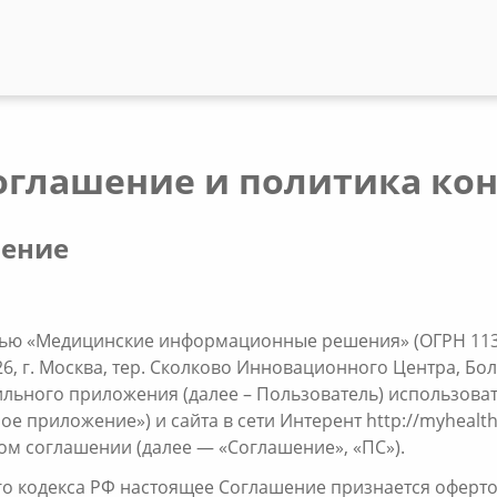
соглашение и политика к
шение
тью «Медицинские информационные решения» (ОГРН 1137
 г. Москва, тер. Сколково Инновационного Центра, Большо
ильного приложения (далее – Пользователь) использов
е приложение») и сайта в сети Интерент http://myhealtha
м соглашении (далее — «Соглашение», «ПС»).
ого кодекса РФ настоящее Соглашение признается оферто