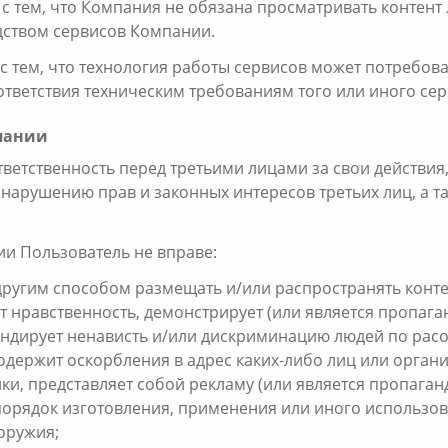
я с тем, что Компания не обязана просматривать контен
ством сервисов Компании.
я с тем, что технология работы сервисов может потребо
тветствия техническим требованиям того или иного сер
мпании
ответственность перед третьими лицами за свои действия
к нарушению прав и законных интересов третьих лиц, а 
ии Пользователь не вправе:
 другим способом размещать и/или распространять конте
 нравственность, демонстрирует (или является пропага
андирует ненависть и/или дискриминацию людей по расо
держит оскорбления в адрес каких-либо лиц или органи
и, представляет собой рекламу (или является пропаганд
 порядок изготовления, применения или иного использо
оружия;