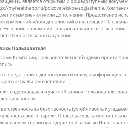
тоящее ПС является открытым и общедоступным докумен
tp://myhealthapp.ru/polzovatelskoe-soglashenie. Компа
дмет их изменения и/или дополнения. Продолжение исп
я изменений и/или дополнений в настоящее ПС означае
. Незнание положений Пользовательского соглашения,
тветственности за их нарушение.
апись Пользователя
висами Компании, Пользователю необходимо пройти проц
апись.
уется предоставить достоверную и полную информацию о
ацию в актуальном состоянии.
еля, содержащаяся в учетной записи Пользователя, хра
иденциальности.
тветственность за безопасность (устойчивость к угадыв
льность своего пароля. Пользователь самостоятельно не
пользованием сервисов под учетной записью Пользовате