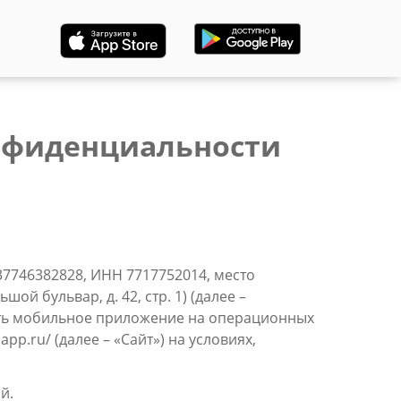
онфиденциальности
746382828, ИНН 7717752014, место
й бульвар, д. 42, стр. 1) (далее –
ать мобильное приложение на операционных
pp.ru/ (далее – «Сайт») на условиях,
й.